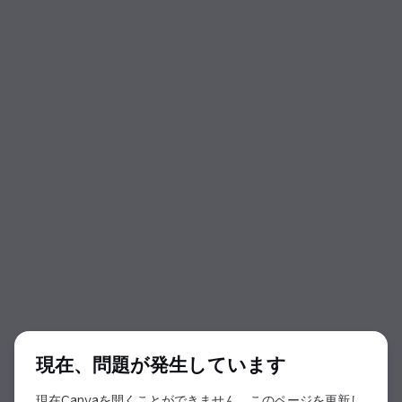
ダイアログの開始
現在、問題が発生しています
現在Canvaを開くことができません。このページを更新し